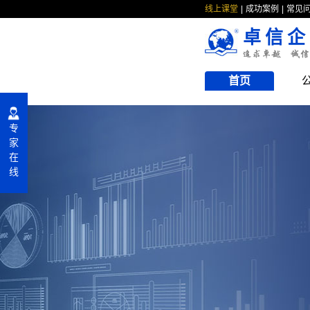
线上课堂
成功案例
常见
卓信企
首页
专
家
在
线