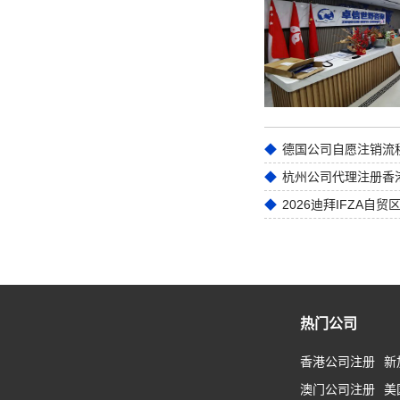
德国公司自愿注销流
2026迪拜IFZA自
热门公司
香港公司注册
新
澳门公司注册
美