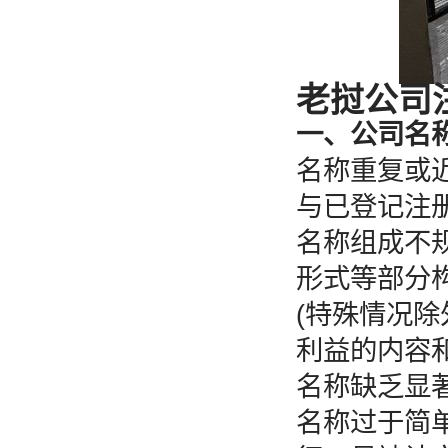
老挝公司
一、公司名
名称重复或
与已登记注
名称组成不
形式等部分
(特殊情况
利益的内容
名称缺乏显
名称过于简