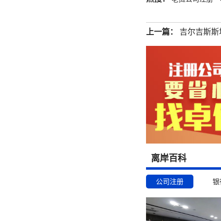
上一篇：
吉尔吉斯斯
离岸百科
公司注册
银