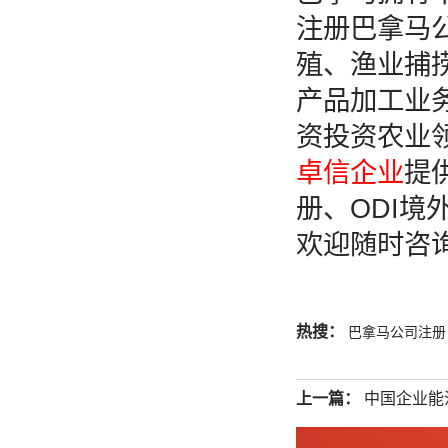
注册巴拿马
殖、渔业捕
产品加工业
资投资农业
卓信企业
提
册、ODI
欢迎随时咨
热搜：
巴拿马公司注册
上一篇：
中国企业能