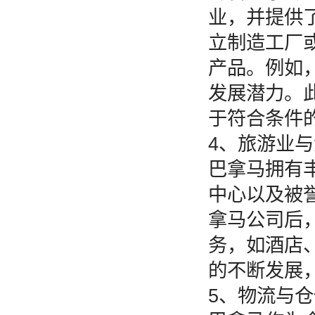
业，并提供
立制造工厂
产品。例如
发展潜力。
于符合条件
4、旅游业
巴拿马拥有
中心以及被
拿马公司后
务，如酒店
的不断发展
5、物流与