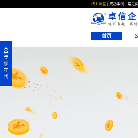
线上课堂
成功案例
常见
卓信企
首页
专
家
在
线