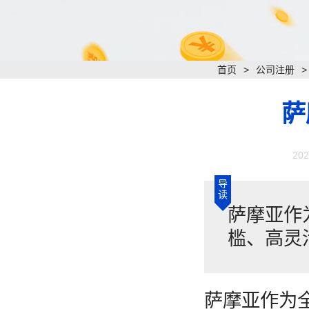
首页
>
公司注册
萨
202
导
读
​萨摩亚
槛、高灵
萨摩亚作为