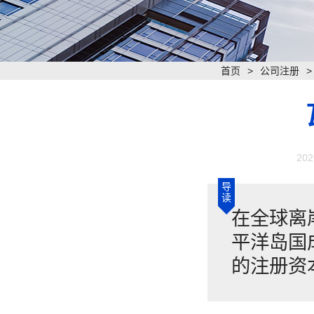
首页
>
公司注册
202
导
读
​在全球
平洋岛国
的注册资