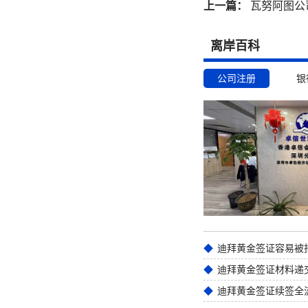
上一篇：
瓦努阿图公
离岸百科
公司注册
银
迪拜黄金签证材料递
迪拜黄金签证续签全