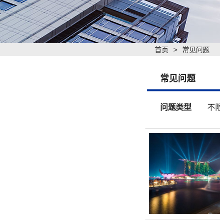
首页
>
常见问题
常见问题
问题类型
不