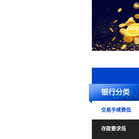
交易手续费低
存款要求低