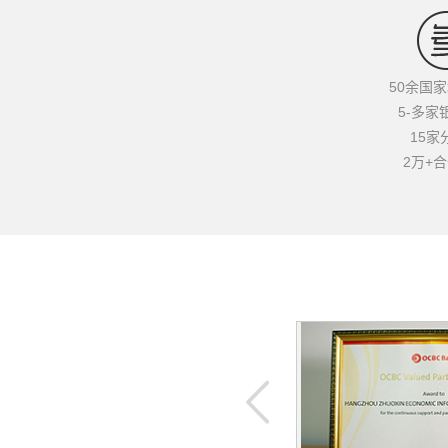
50余国
5-多家
15家
2万+