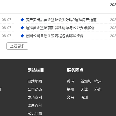
202
-08-07
房产卖出后黄金签证会失效吗?迪拜房产通道黄金签证深度解析
202
-08-07
迪拜黄金签证前期资料清单与公证要求解析
202
-08-07
德国公司自愿注销流程包含哪些步骤
202
查看更多
网站栏目
服务网点
网站地图
香港
新加坡
杭州
汇
公司动态
福州
天津
济南
成功案例
义乌
深圳
离岸百科
常见问题