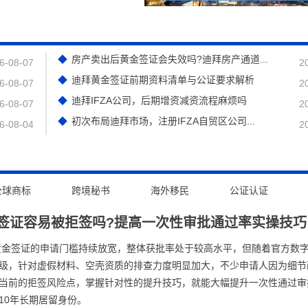
房产卖出后黄金签证会失效吗?迪拜房产通道...
6-08-07
2
迪拜黄金签证前期资料清单与公证要求解析
6-08-07
2
迪拜IFZA公司，后期增资减资流程麻烦吗
6-08-07
2
初次布局迪拜市场，注册IFZA自贸区公司...
6-08-04
2
全球商标
跨境秘书
海外移民
公证认证
签证容易被拒签吗?提高一次性审批通过率实操技巧
拜黄金签证的申请门槛持续放宽，整体获批率处于较高水平，但随着官方数
级，针对虚假材料、空壳资质的排查力度明显加大，不少申请人因为细节
当前的拒签风险点，掌握针对性的提升技巧，就能大幅提升一次性通过审
10年长期居留身份。