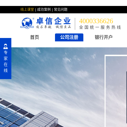
线上课堂
成功案例
常见问题
卓信企业
4000336626
全国统一服务热线
首页
公司注册
银行开户
专
家
在
线