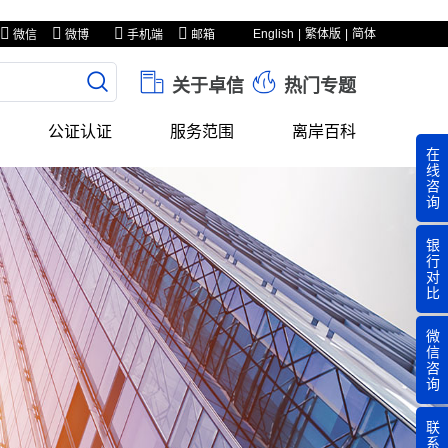
English
繁体版
简体
微信
微博
手机端
邮箱
关于卓信
热门专题
公证认证
服务范围
离岸百科
在
线
咨
询
银
行
对
比
微
信
咨
询
联
系