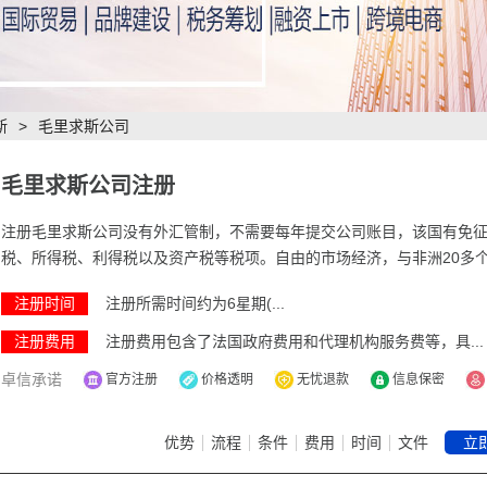
斯
>
毛里求斯公司
毛里求斯公司注册
注册毛里求斯公司没有外汇管制，不需要每年提交公司账目，该国有免
税、所得税、利得税以及资产税等税项。自由的市场经济，与非洲20多
分别的签署了双边税收的协定，可以使用人民币或外汇使用的任何货币
注册时间
注册所需时间约为6星期(...
注册费用
注册费用包含了法国政府费用和代理机构服务费等，具...
卓信承诺
官方注册
价格透明
无忧退款
信息保密
优势
流程
条件
费用
时间
文件
立