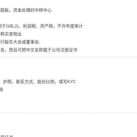
的跳板，资金处理的中转中心
于GBL2)、利润税、资产税，不许年度审计
名称买卖物业
行股东大会或董事会;
命名，而且可把中文名称载于公司注册证书
证、护照、联系方式、股份比例，填写KYC
用