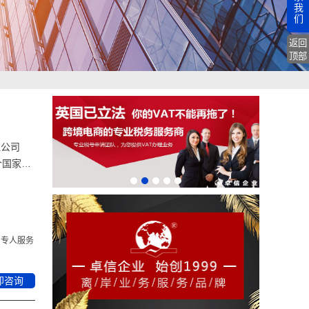
我
们
返回
顶部
征公司
个国家都
。
专人服务
即咨询