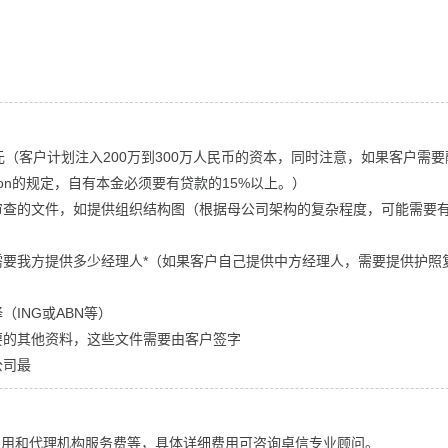
00欧元（客户计划注入200万到300万人民币的资本，同时注意，如果客户需
lization的规定，自有本金必须要有贷款的15%以上。）
性审查的文件，如提供组织结构图（根据母公司架构的复杂程度，可能需要
户需要我方提供多少经理人*（如果客户自己提供中方经理人，需要提供护照
（ING或ABN等）
需要的其他资料，这些文件需要由客户签字
公司最
费用和代理机构服务费等，具体详细费用可咨询卓信专业顾问。