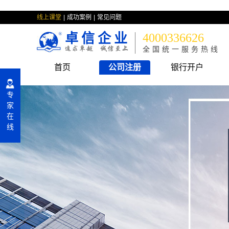
线上课堂
成功案例
常见问题
卓信企业
4000336626
全国统一服务热线
首页
公司注册
银行开户
专
家
在
线