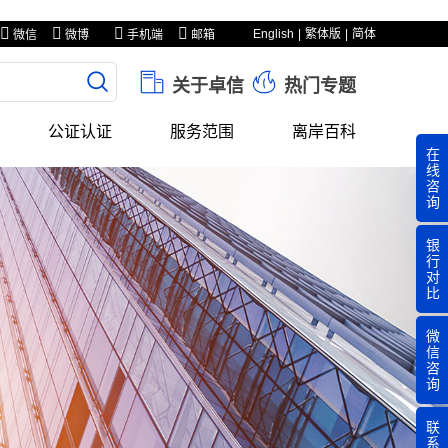
English
繁体版
简体
微信
微博
手机端
邮箱
关于卓信
热门专题
公证认证
服务范围
离岸百科
在
线
咨
询
银
行
对
比
微
信
咨
询
联
系