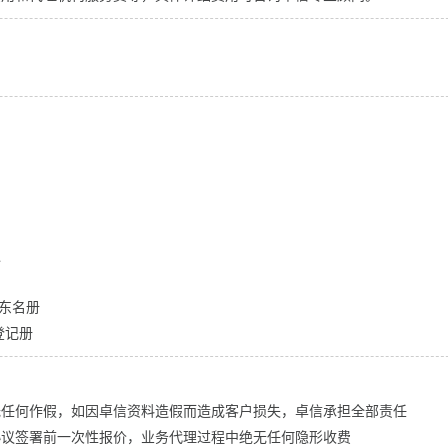
议
ok股东名册
董事登记册
无任何作假，如因卓信资料造假而造成客户损失，卓信承担全部责任
协议签署前一次性报价，业务代理过程中绝无任何隐形收费