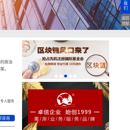
我
们
返回
顶部
定的政治
框架。
专人服务
即咨询