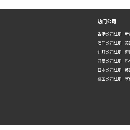
热门公司
香港公司注册
新
澳门公司注册
美
迪拜公司注册
海
开曼公司注册
B
日本公司注册
英
德国公司注册
塞