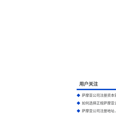
用户关注
萨摩亚公司注册资本
如何选择正规萨摩亚
萨摩亚公司注册地址