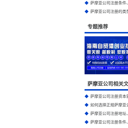
萨摩亚公司注册条件
萨摩亚公司注册的类型
专题推荐
萨摩亚公司相关
萨摩亚公司注册资本
如何选择正规萨摩亚
萨摩亚公司注册地址
萨摩亚公司注册条件