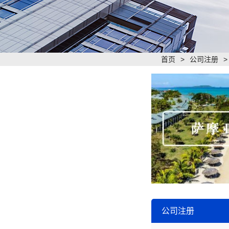
首页
>
公司注册
公司注册