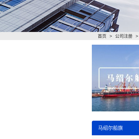
首页
>
公司注册
马绍尔船旗