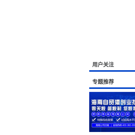
用户关注
专题推荐