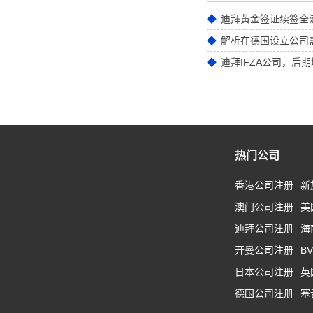
迪拜黄金签证续签全
解析在德国设立公司
迪拜IFZA公司，后
热门公司
香港公司注册
新
澳门公司注册
美
迪拜公司注册
海
开曼公司注册
B
日本公司注册
英
德国公司注册
塞