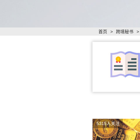
首页
>
跨境秘书
5315人关注