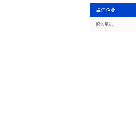
卓信企业
服务承诺