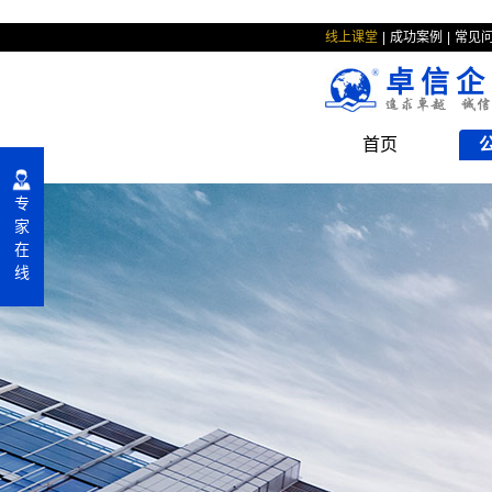
线上课堂
成功案例
常见
卓信企
首页
专
家
在
线