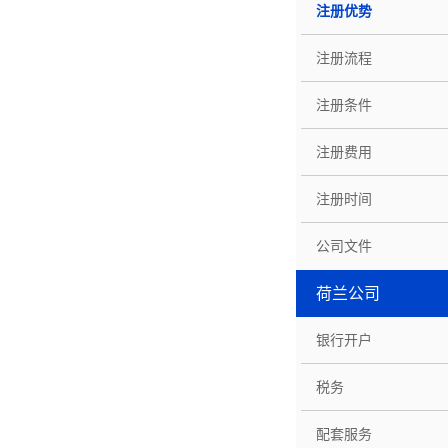
注册优势
注册流程
注册条件
注册费用
注册时间
公司文件
荷兰公司
银行开户
税务
配套服务