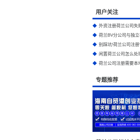
用户关注
外资注册荷兰公司失败
荷兰BV分公司与独
别踩坑!荷兰公司注册
闲置荷兰公司怎么处
荷兰公司注册需要本
专题推荐