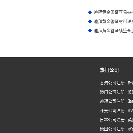
迪拜黄金签证材料递
迪拜黄金签证续签全
热门公司
香港公司注册
新
澳门公司注册
美
迪拜公司注册
海
开曼公司注册
B
日本公司注册
英
德国公司注册
塞