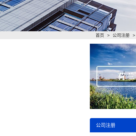
首页
>
公司注册
公司注册