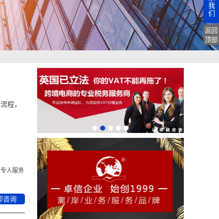
我
们
返回
顶部
册流程，
专人服务
即咨询