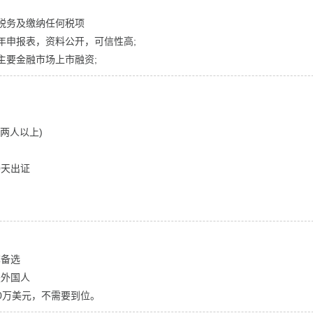
税务及缴纳任何税项
年申报表，资料公开，可信性高;
主要金融市场上市融资;
两人以上)
0天出证
称备选
是外国人
0万美元，不需要到位。