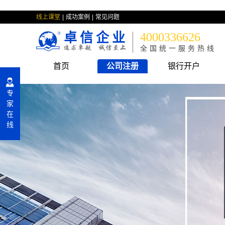
线上课堂
成功案例
常见问题
卓信企业
4000336626
全国统一服务热线
首页
公司注册
银行开户
专
家
在
线