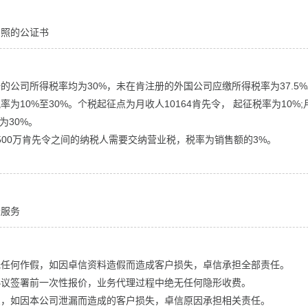
护照的公证书
的公司所得税率均为30%，未在肯注册的外国公司应缴所得税率为37.5%
为10%至30%。个税起征点为月收人10164肯先令， 起征税率为10%;
为30%。
-500万肯先令之间的纳税人需要交纳营业税，税率为销售额的3%。
。
账服务
无任何作假，如因卓信资料造假而造成客户损失，卓信承担全部责任。
协议签署前一次性报价，业务代理过程中绝无任何隐形收费。
息，如因本公司泄漏而造成的客户损失，卓信原因承担相关责任。