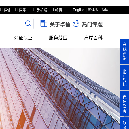
English
繁体版
简体
微信
微博
手机端
邮箱
关于卓信
热门专题
公证认证
服务范围
离岸百科
在
线
咨
询
银
行
对
比
微
信
咨
询
联
系