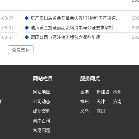
202
-08-07
房产卖出后黄金签证会失效吗?迪拜房产通道黄金签证深度解析
202
-08-07
迪拜黄金签证前期资料清单与公证要求解析
202
-08-07
德国公司自愿注销流程包含哪些步骤
202
查看更多
网站栏目
服务网点
网站地图
香港
新加坡
杭州
汇
公司动态
福州
天津
济南
成功案例
义乌
深圳
离岸百科
常见问题