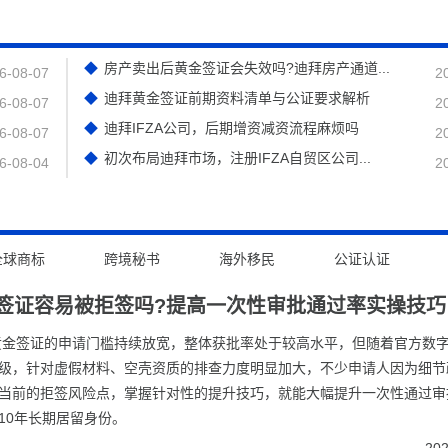
房产卖出后黄金签证会失效吗?迪拜房产通道...
6-08-07
2
迪拜黄金签证前期资料清单与公证要求解析
6-08-07
2
迪拜IFZA公司，后期增资减资流程麻烦吗
6-08-07
2
初次布局迪拜市场，注册IFZA自贸区公司...
6-08-04
2
全球商标
跨境秘书
海外移民
公证认证
签证容易被拒签吗?提高一次性审批通过率实操技巧
拜黄金签证的申请门槛持续放宽，整体获批率处于较高水平，但随着官方数
级，针对虚假材料、空壳资质的排查力度明显加大，不少申请人因为细节
当前的拒签风险点，掌握针对性的提升技巧，就能大幅提升一次性通过审
10年长期居留身份。