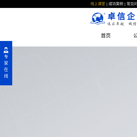
线上课堂
成功案例
常见
卓信企
首页
专
家
在
线