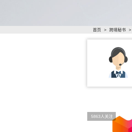
首页
>
跨境秘书
5863人关注