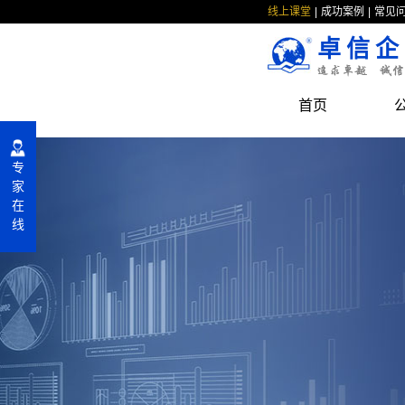
线上课堂
成功案例
常见
卓信企
首页
专
家
在
线