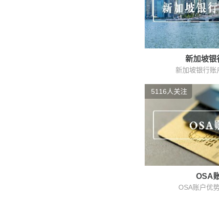
新加坡银
新加坡银行账户
5116人关注
OSA
OSA账户优势