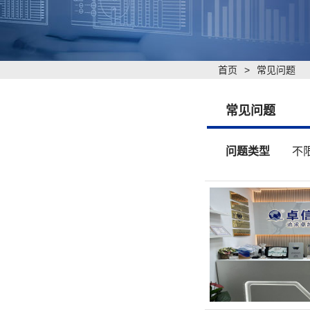
首页
>
常见问题
常见问题
问题类型
不