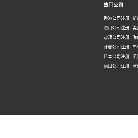
热门公司
香港公司注册
新
澳门公司注册
美
迪拜公司注册
海
开曼公司注册
B
日本公司注册
英
德国公司注册
塞