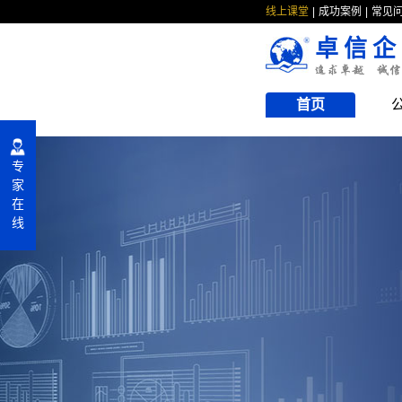
线上课堂
成功案例
常见
卓信企
首页
专
家
在
线