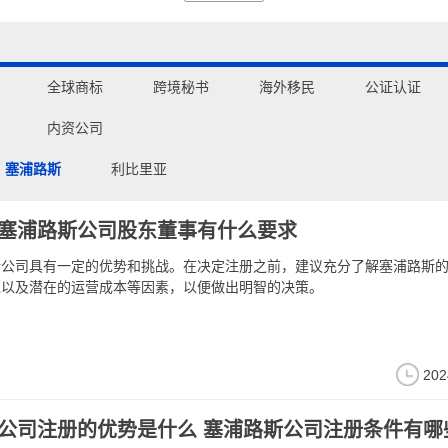
全球商标
跨境秘书
海外移民
公证认证
内资公司
塞浦路斯
利比里亚
塞浦路斯公司股东董事有什么要求
斯公司具有一定的优势和挑战。在决定注册之前，建议充分了解塞浦路斯
境以及潜在的运营成本等因素，以便做出明智的决策。
202
公司注册的优势是什么 塞浦路斯公司注册条件有哪