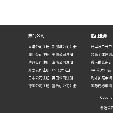
热门公司
热门业务
香港公司注册
新加坡公司注册
离岸账户开户
澳门公司注册
美国公司注册
义乌个体户结
迪拜公司注册
海南公司注册
香港做账审计
开曼公司注册
BVI公司注册
VAT税号申请
日本公司注册
英国公司注册
海外护照申请
德国公司注册
塞舌尔公司注册
国际商标申请
Copyr
香港公