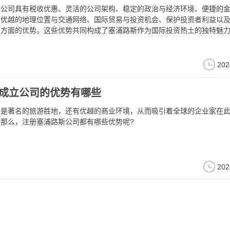
斯公司具有税收优惠、灵活的公司架构、稳定的政治与经济环境、便捷的
、优越的地理位置与交通网络、国际贸易与投资机会、保护投资者利益以
多方面的优势。这些优势共同构成了塞浦路斯作为国际投资热土的独特魅
提供了广阔的发展空间和机遇。
202
成立公司的优势有哪些
仅是著名的旅游胜地，还有优越的商业环境，从而吸引着全球的企业家在
那么，注册塞浦路斯公司都有哪些优势呢?
202