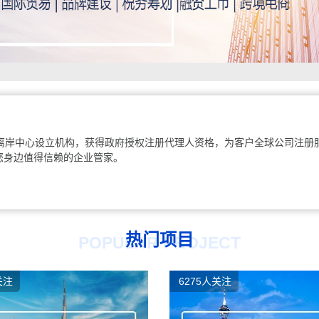
及离岸中心设立机构，获得政府授权注册代理人资格，为客户全球公司注册
您身边值得信赖的企业管家。
热门项目
POPULAR PROJECT
关注
6275人关注