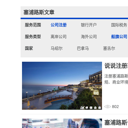
塞浦路斯文章
服务范围
公司注册
银行开户
国际税务
服务类型
离岸公司
海外公司
船旗公司
国家
马绍尔
巴拿马
塞舌尔
说说注册
​注册塞浦路
规、商业环
802
塞浦路斯