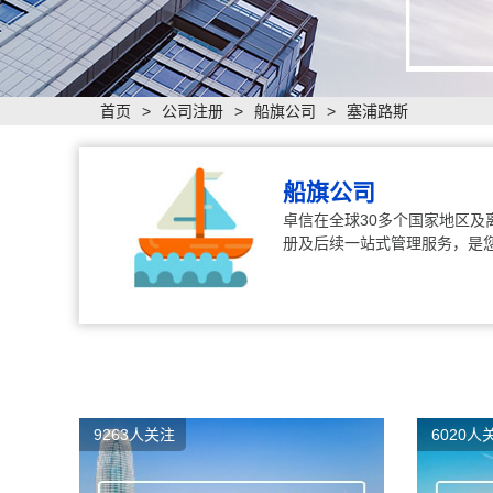
首页
>
公司注册
>
船旗公司
>
塞浦路斯
船旗公司
卓信在全球30多个国家地区
册及后续一站式管理服务，是
9263人关注
6020人