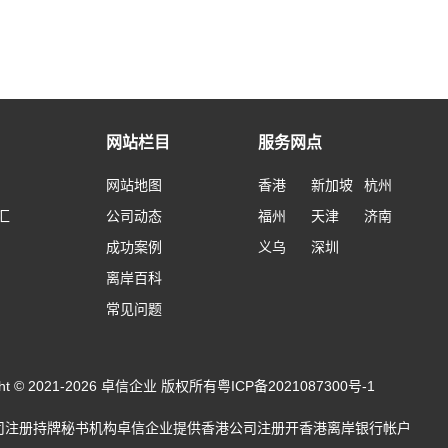
网站栏目
服务网点
网站地图
香港
新加坡
杭州
汇
公司动态
福州
天津
济南
成功案例
义乌
深圳
离岸百科
常见问题
ight © 2021-2026 卓信企业 版权所有
粤ICP备2021087300号-1
司注册
持牌秘书机构卓信企业提供
香港公司注册
开
香港离岸银行帐户