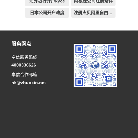
海外银行开户kycc
阿根廷公司注册条件
日本公司开户难度
注册杰贝阿里自由贸易区公司
服务网点
卓信服务热线
4000336626
卓信合作邮箱
hk@zhuoxin.net