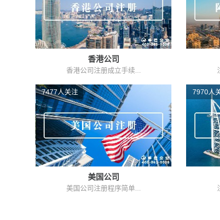
香港公司
香港公司注册成立手续...
7477人关注
7970人
美国公司
美国公司注册程序简单...