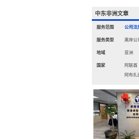
中东非洲文章
服务范围
公司注
服务类型
离岸公
地域
亚洲
国家
阿联酋
阿布扎