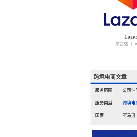
Laza
来赞达（Laza
跨境电商文章
服务范围
公司注
服务类型
跨境电
国家
亚马逊