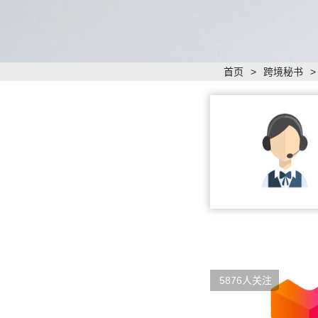
首页
>
跨境秘书
5876人关注