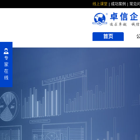
线上课堂
成功案例
常见
卓信企
首页
专
家
在
线