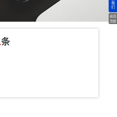
我
们
返回
顶部
1
条