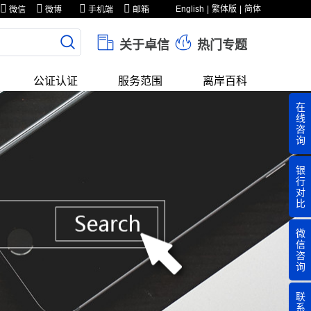
English
繁体版
简体
微信
微博
手机端
邮箱
关于卓信
热门专题
公证认证
服务范围
离岸百科
在
线
咨
询
银
行
对
比
微
信
咨
询
联
系