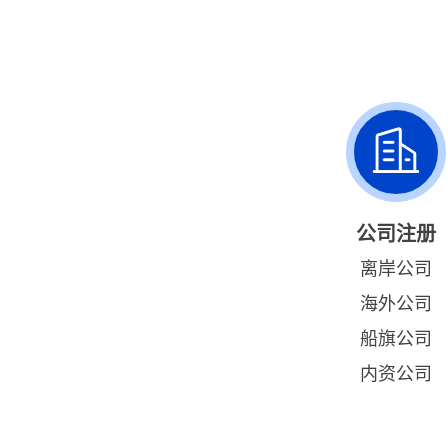
公司注册
离岸公司
海外公司
船旗公司
内资公司