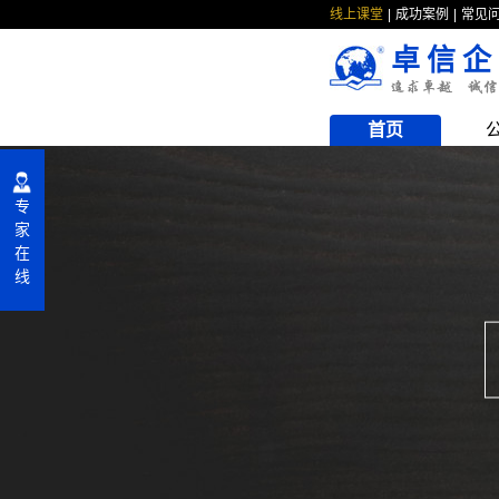
线上课堂
成功案例
常见
卓信企
首页
专
家
在
线