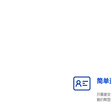
简单
只需提交
我们帮您