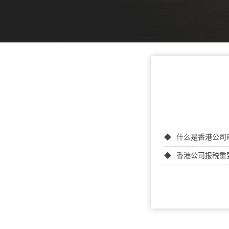
什么是香港公司
香港公司报税重