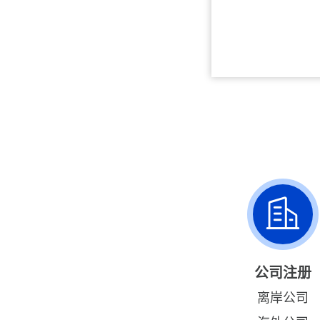
公司注册
离岸公司