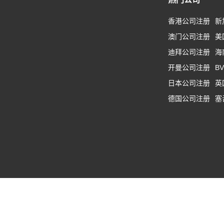
香港公司注册
新
澳门公司注册
美
迪拜公司注册
海
开曼公司注册
B
日本公司注册
英
德国公司注册
塞