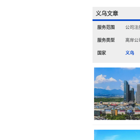
义乌文章
服务范围
公司注
服务类型
离岸公
国家
义乌