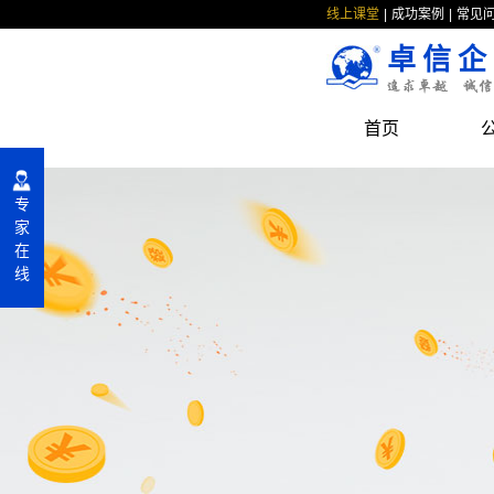
线上课堂
成功案例
常见
卓信企
首页
专
家
在
线