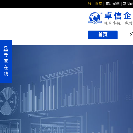
线上课堂
成功案例
常见
卓信企
首页
专
家
在
线