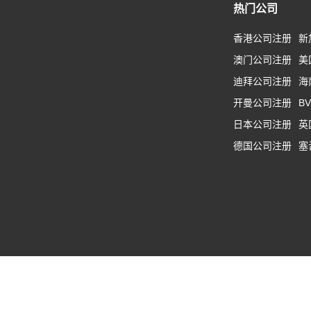
热门公司
香港公司注册
新
澳门公司注册
美
迪拜公司注册
海
开曼公司注册
B
日本公司注册
英
德国公司注册
塞