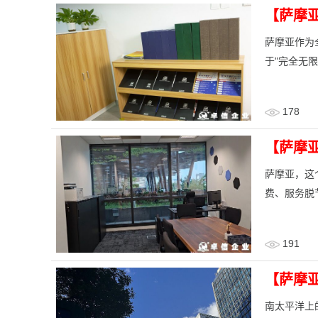
【萨摩
​萨摩亚作
于"完全无
178
【萨摩
​萨摩亚，
费、服务脱
191
【萨摩
南太平洋上