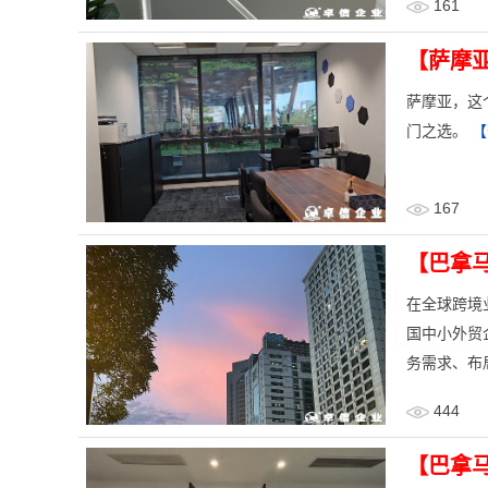
161
【萨摩
​萨摩亚，
门之选。
【
167
【巴拿
​在全球跨
国中小外贸
务需求、布
444
【巴拿