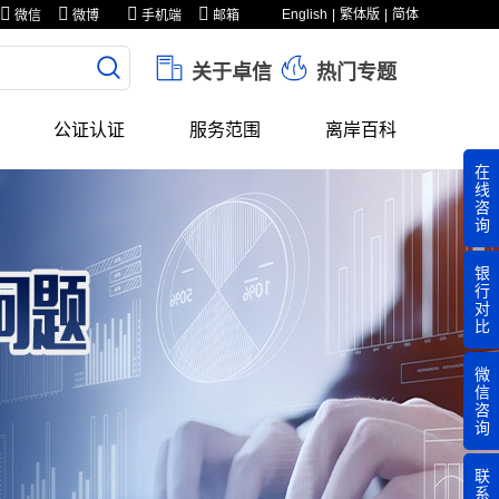
English
繁体版
简体
微信
微博
手机端
邮箱
关于卓信
热门专题
公证认证
服务范围
离岸百科
在
线
咨
询
银
行
对
比
微
信
咨
询
联
系