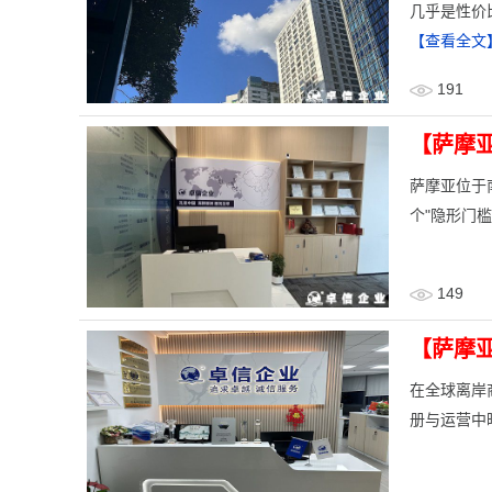
几乎是性价
【查看全文
191
【萨摩
​萨摩亚位
个"隐形门
149
【萨摩
在全球离岸
册与运营中