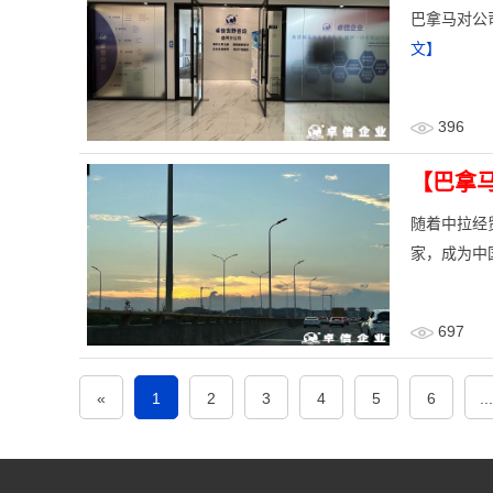
​巴拿马对
文】
396
【巴拿
​随着中拉
家，成为中
697
«
1
2
3
4
5
6
...