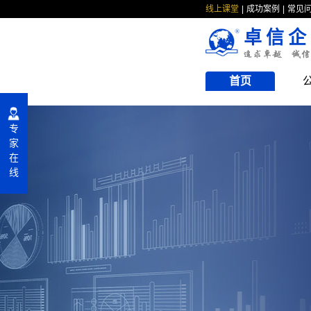
线上课堂
成功案例
常见
卓信企
首页
专
家
在
线