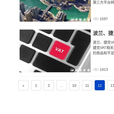
第三方平台
连支付税金
1597
波兰、捷
波兰、捷克V
捷克VAT相关税务问题。 0
的商品和不
可以在波兰
德国运营中
1413
«
1
2
...
10
11
12
1