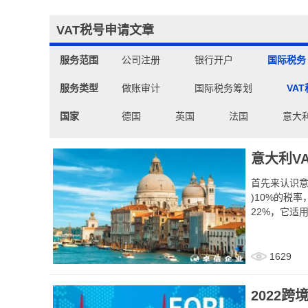
VAT税号申请文章
服务范围
公司注册
银行开户
国际税务
服务类型
做账审计
国际税务筹划
VA
国家
德国
英国
法国
意大
意大利V
首先来认识意大利VAT增值税税率 ( 
)10%的税率
22%，它适
1629
2022跨