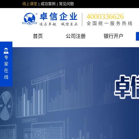
线上课堂
成功案例
常见问题
卓信企业
4000336626
全国统一服务热线
首页
公司注册
银行开户
专
家
在
线