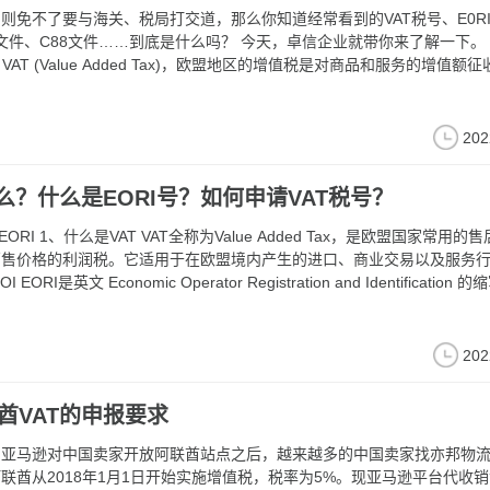
则免不了要与海关、税局打交道，那么你知道经常看到的VAT税号、E0R
88文件……到底是什么吗？ 今天，卓信企业就带你来了解一下。 什么是
消费
一项间接税，作为销售价格的一部分，由买方支付支付卖家，但最终由卖
数缴纳给税务机关。按照欧盟的法律规定，向从海关进入欧盟的卖家收取
等到货物销售后向商家退回进口增值税，之后再根据相应的销售额征收销
202
什么？什么是EORI号？如何申请VAT税号？
 Tax，是欧盟国家常用的售后增值
销售价格的利润税。它适用于在欧盟境内产生的进口、商业交易以及服务
fication 的缩写。该
成员国海关为企业或个人与海关沟通而发放的唯一必备数字标识，所有欧
202
酋VAT的申报要求
自亚马逊对中国卖家开放阿联酋站点之后，越来越多的中国卖家找亦邦物
联酋从2018年1月1日开始实施增值税，税率为5%。现亚马逊平台代收