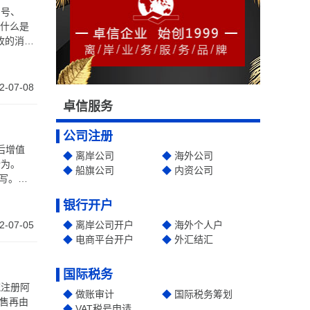
I号、
家即“应
关税和进
售增值
2-07-08
卓信服务
公司注册
离岸公司
海外公司
行为。
船旗公司
内资公司
盟国家通
银行开户
2-07-05
离岸公司开户
海外个人户
电商平台开户
外汇结汇
国际税务
流注册阿
做账审计
国际税务筹划
销售再由
VAT税号申请