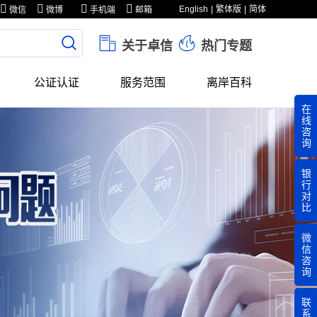
English
繁体版
简体
微信
微博
手机端
邮箱
关于卓信
热门专题
公证认证
服务范围
离岸百科
在
线
咨
询
银
行
对
比
微
信
咨
询
联
系