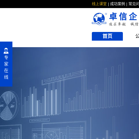
线上课堂
成功案例
常见
卓信企
首页
专
家
在
线