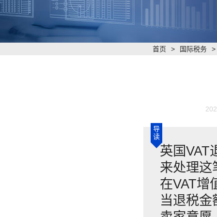
首页
>
国际税务
202
导
读
英国VA
来处理这
在VAT
当退税金
卖家意愿