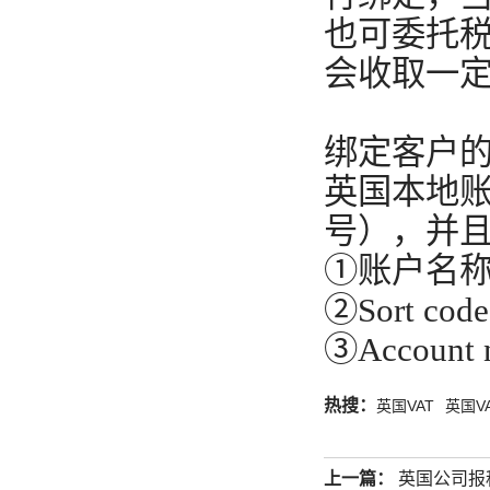
也可委托
会收取一
绑定客户
英国本地
号），并
①账户名称
②Sort co
③Account
热搜：
​英国VAT
​英国V
上一篇：
英国公司报