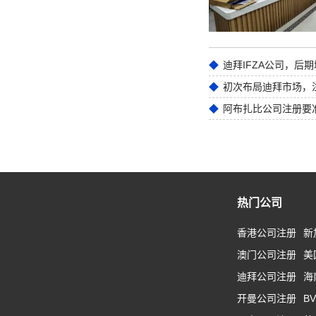
迪拜IFZA公司，后
热门公司
香港公司注册
新
澳门公司注册
美
迪拜公司注册
海
开曼公司注册
B