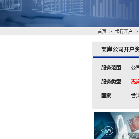
首页
>
银行开户
离岸公司开户
服务范围
公
服务类型
离
国家
香