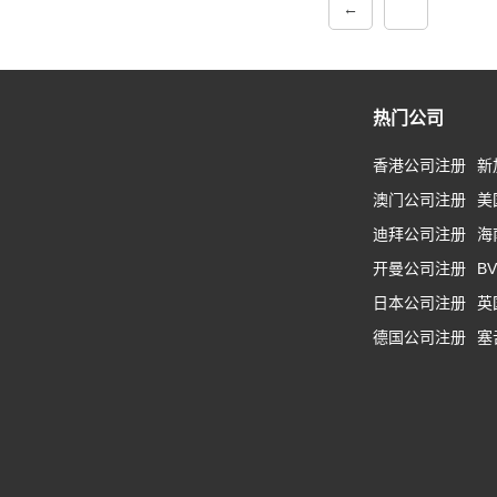
←
热门公司
香港公司注册
新
澳门公司注册
美
迪拜公司注册
海
开曼公司注册
B
日本公司注册
英
德国公司注册
塞