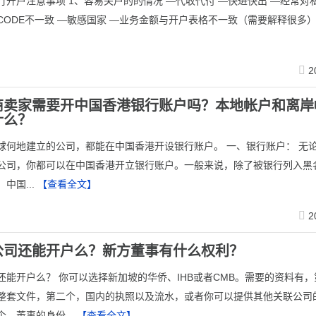
行开户注意事项 1、容易关户的的情况 —代收代付 —快进快出 —经常对私
CODE不一致 —敏感国家 —业务金额与开户表格不一致（需要解释很多
2
商卖家需要开中国香港银行账户吗？本地帐户和离岸
什么？
球何地建立的公司，都能在中国香港开设银行账户。 一、银行账户： 无
公司，你都可以在中国香港开立银行账户。一般来说，除了被银行列入黑
中国...
【查看全文】
2
公司还能开户么？新方董事有什么权利？
还能开户么？ 你可以选择新加坡的华侨、IHB或者CMB。需要的资料有
整套文件，第二个，国内的执照以及流水，或者你可以提供其他关联公司
，董事的身份...
【查看全文】