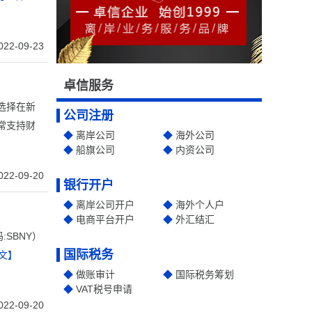
022-09-23
卓信服务
选择在新
公司注册
常支持财
离岸公司
海外公司
船旗公司
内资公司
022-09-20
银行开户
离岸公司开户
海外个人户
电商平台开户
外汇结汇
码:SBNY）
国际税务
文】
做账审计
国际税务筹划
VAT税号申请
022-09-20