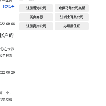
 —业务
）
【查看全
注册香港公司
哈伊马角公司类型
买卖商标
注销土耳其公司
022-09-06
注册离岸公司
办理居住证
帐户的
论你在世界
名单的国
022-08-29
，第一个，
的执照和