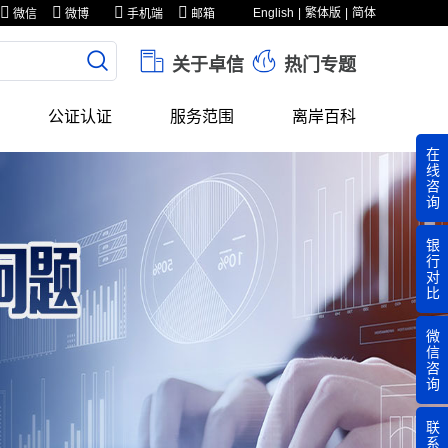
English
繁体版
简体
微信
微博
手机端
邮箱
关于卓信
热门专题
公证认证
服务范围
离岸百科
在
线
咨
询
银
行
对
比
微
信
咨
询
联
系