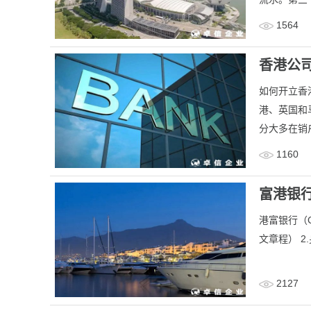
1564
香港公
如何开立香
港、英国和
分大多在销户
1160
富港银行
港富银行（C
文章程） 2
2127