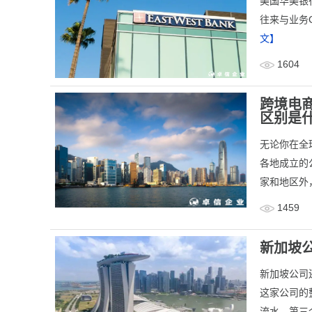
美国华美银
往来与业务
文】
1604
跨境电
区别是
无论你在全
各地成立的
家和地区外，
1459
新加坡
新加坡公司
这家公司的
流水。第三个