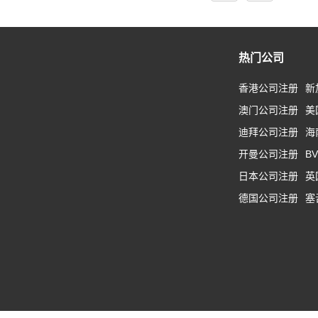
热门公司
香港公司注册
新
澳门公司注册
美
迪拜公司注册
海
开曼公司注册
B
日本公司注册
英
德国公司注册
塞