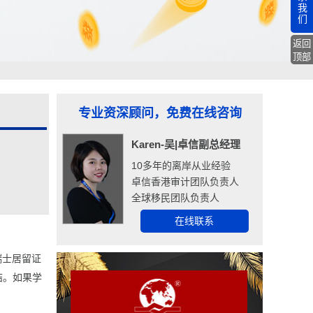
我
们
返回
顶部
专业资深顾问，免费在线咨询
Karen-吴|卓信副总经理
10多年的离岸从业经验
卓信香港审计团队负责人
全球移民团队负责人
在线联系
瑞士居留证
结。如果学