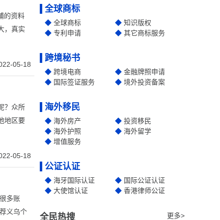
全球商标
店铺的资料
全球商标
知识版权
大，真实
专利申请
其它商标服务
跨境秘书
022-05-18
跨境电商
金融牌照申请
国际签证服务
境外投资备案
海外移民
呢？众所
他地区要
海外房产
投资移民
海外护照
海外留学
增值服务
022-05-18
公证认证
海牙国际认证
国际公证认证
大使馆认证
香港律师公证
很多账
荐义乌个
更多>
全民热搜