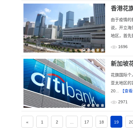
香港花
由于疫情的
说，开立海
地区，首先要
1696
新加坡
花旗国际个人
亚太地区的
20...
【查看
2971
«
1
2
...
17
18
19
2