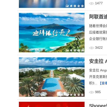
1477
阿联酋
随着世博会
后接着就需
企业银行账
3422
安圭拉 
安圭拉 An
开圣克里斯
积3...
【查
985
Shop