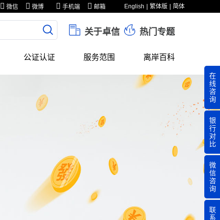
English
繁体版
简体
微信
微博
手机端
邮箱
关于卓信
热门专题
公证认证
服务范围
离岸百科
在
线
咨
询
银
行
对
比
微
信
咨
询
联
系