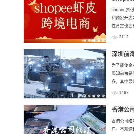
shopee
和商家开店
性肯定也会有
2112
深圳前
为了能使企
周知前海是
多，其中最重
1467
香港公
香港公司结
户。不知道