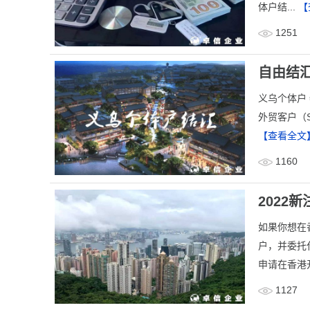
体户结...
【
1251
自由结
义乌个体户
外贸客户（S
【查看全文
1160
2022
如果你想在
户，并委托
申请在香港
1127