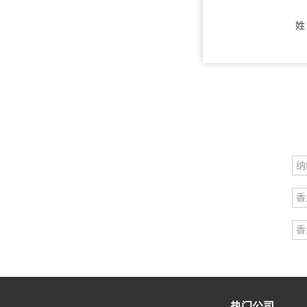
姓
纳
香
香
热门公司