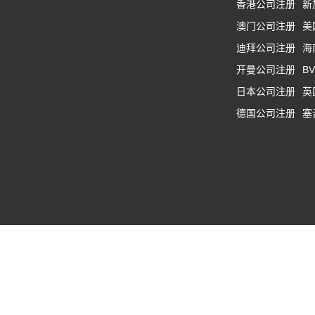
香港公司注册
新
澳门公司注册
美
迪拜公司注册
海
开曼公司注册
B
日本公司注册
英
德国公司注册
塞