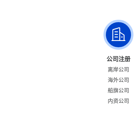
公司注册
离岸公司
海外公司
船旗公司
内资公司