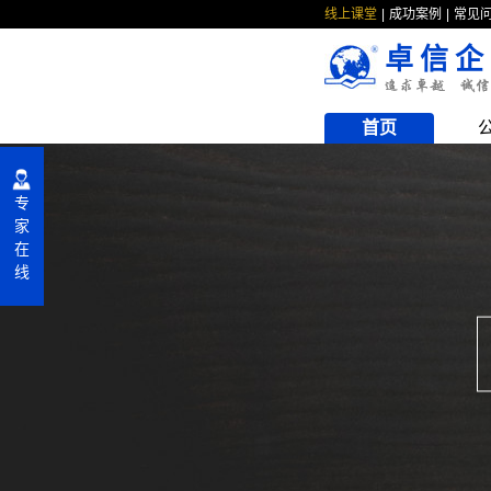
线上课堂
成功案例
常见
卓信企
首页
专
家
在
线