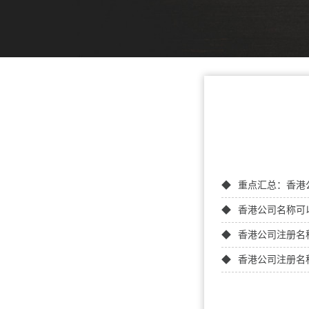
重点汇总：香港
香港公司名称可
香港公司注册名
香港公司注册名