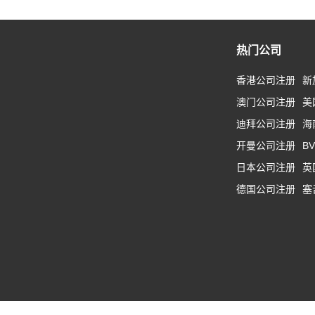
热门公司
香港公司注册
新
澳门公司注册
美
迪拜公司注册
海
开曼公司注册
B
日本公司注册
英
德国公司注册
塞