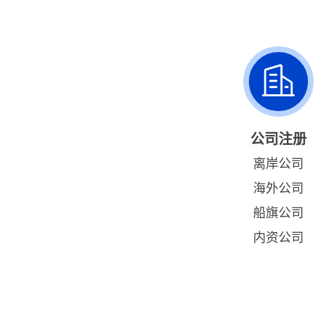
公司注册
离岸公司
海外公司
船旗公司
内资公司