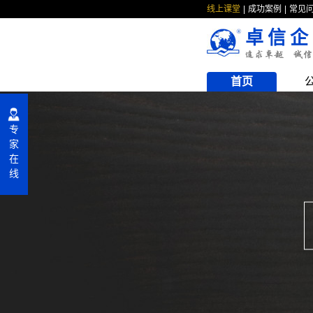
线上课堂
成功案例
常见
卓信企
首页
专
家
在
线