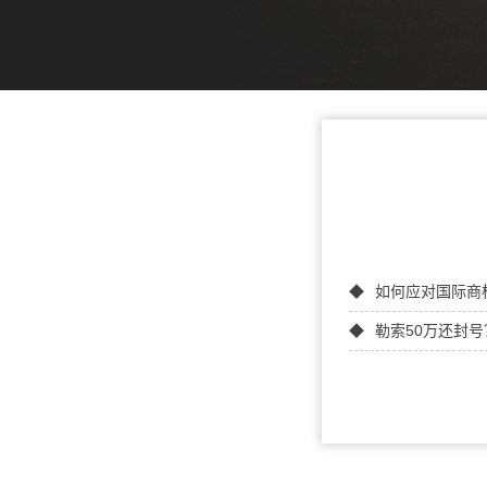
​如何应对国际
勒索50万还封