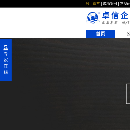
线上课堂
成功案例
常见
卓信企
首页
专
家
在
线