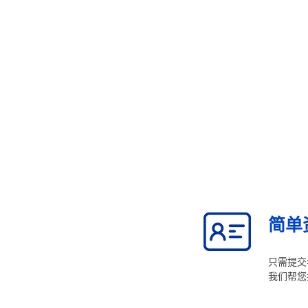
简单
只需提交
我们帮您