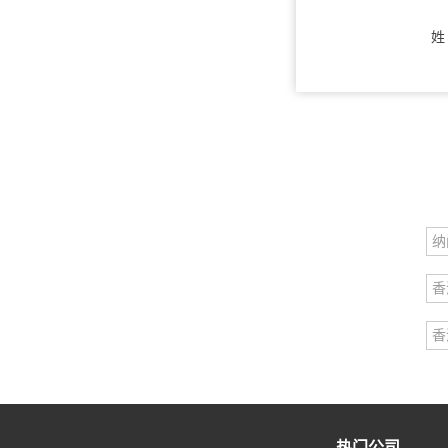
姓
纳
香
香
热门公司