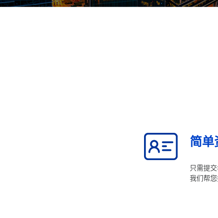
简单
只需提交
我们帮您