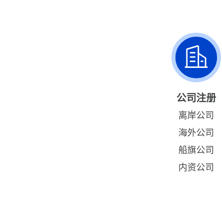
公司注册
离岸公司
海外公司
船旗公司
内资公司