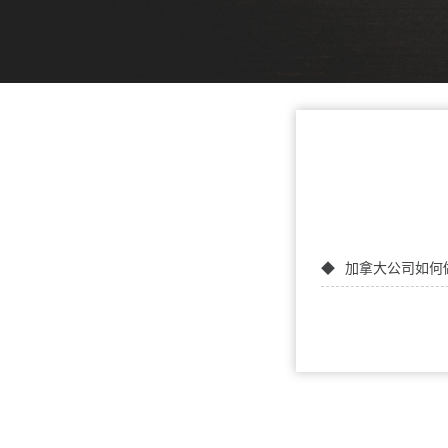
加拿大公司如何