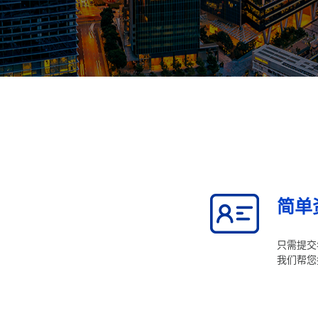
简单
只需提交
我们帮您