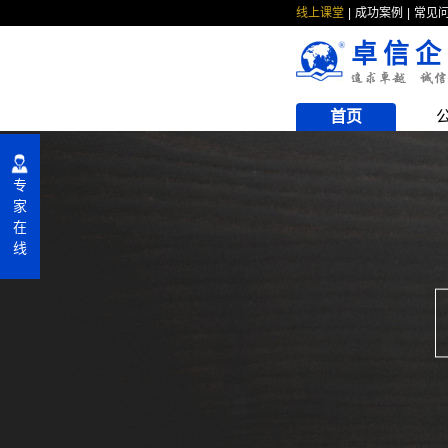
线上课堂
成功案例
常见
卓信企
首页
专
家
在
线