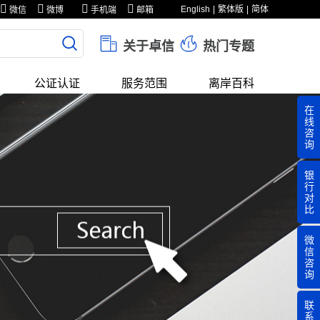
English
繁体版
简体
微信
微博
手机端
邮箱
关于卓信
热门专题
公证认证
服务范围
离岸百科
在
线
咨
询
银
行
对
比
微
信
咨
询
联
系