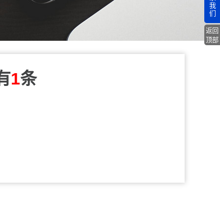
我
们
返回
顶部
有
1
条