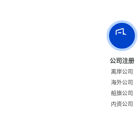
公司注册
离岸公司
海外公司
船旗公司
内资公司