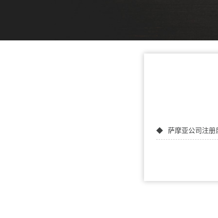
萨摩亚公司注册