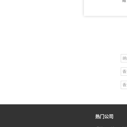
姓
纳
香
香
热门公司