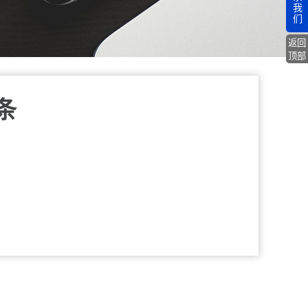
我
们
返回
顶部
条