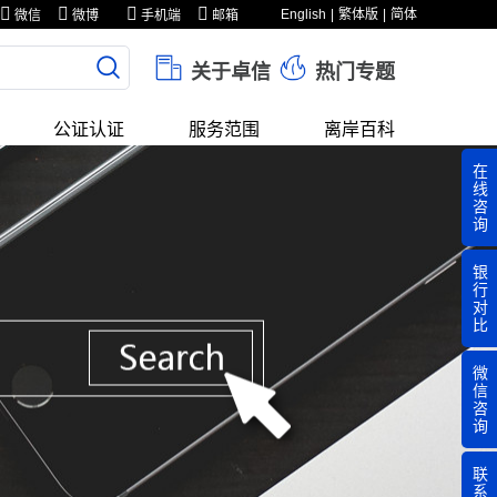
English
繁体版
简体
微信
微博
手机端
邮箱
关于卓信
热门专题
公证认证
服务范围
离岸百科
在
线
咨
询
银
行
对
比
微
信
咨
询
联
系